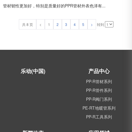
管材韧性更加好，特别是质量好的PPR管材外表色泽有...
共 8 页
<
1
2
3
4
5
>
转到
乐动(中国)
产品中心
PP-R管材系列
PP-R管件系列
PP-R阀门系列
PE-RT地暖管系列
PP-R工具系列