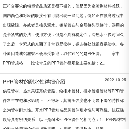
正符合要求的铝塑管品质还是很不错的，但是因为牵涉到材料难题，
国内颜色和对应的联接件有可能出现一些问题，例如正在做弯过程中
出现缝隙、亦或者是接头漏水。铝塑管在与金属接头联接时，选用的
是卡紧式的办法，使用方便，但是不具有稳定性，冷热水互换时间久
了之后，卡紧式的东西了非常容易松掉，铜连接处就很容易渗水。各
种原因造成铝塑管不会再受欢迎，取代它的的是PPR管。 家中
PPR管规格 比较常见的PPR管外径规格主要包括：2...
2022-10-25
PPR管材的耐水性详细介绍
供暖管材、热水采暖系统管路、给排水管材、排水管道管材等PPR管
件常年在饱和水影响下且不毁坏，其抗压强度也不明显下降的特性称
之为管材耐水性。开水PPR管知名品牌管件耐水性与可靠性、抗压强
度等具有密切关系。以下是耐水性PPR管件的相同点：1、PPR管材料
的耐水性用变软维卡指数表明。在采暖、高温热水、明配...