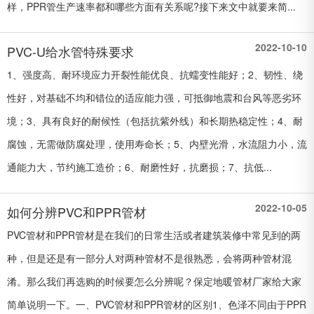
样，PPR管生产速率都和哪些方面有关系呢?接下来文中就要来简...
2022-10-10
PVC-U给水管特殊要求
1、强度高、耐环境应力开裂性能优良、抗蠕变性能好；2、韧性、绕
性好，对基础不均和错位的适应能力强，可抵御地震和台风等恶劣环
境；3、具有良好的耐候性（包括抗紫外线）和长期热稳定性；4、耐
腐蚀，无需做防腐处理，使用寿命长；5、内壁光滑，水流阻力小，流
通能力大，节约施工造价；6、耐磨性好，抗磨损；7、抗低...
2022-10-05
如何分辨PVC和PPR管材
PVC管材和PPR管材是在我们的日常生活或者建筑装修中常见到的两
种，但是还是有一部分人对两种管材不是很熟悉，会将两种管材混
淆。那么我们再选购的时候要怎么分辨呢？保定地暖管材厂家给大家
简单说明一下。一、PVC管材和PPR管材的区别1、色泽不同由于PPR