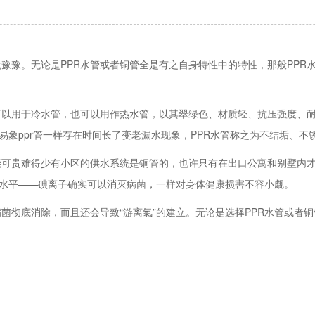
豫。无论是PPR水管或者铜管全是有之自身特性中的特性，那般PPR
用于冷水管，也可以用作热水管，以其翠绿色、材质轻、抗压强度、耐
象ppr管一样存在时间长了变老漏水现象，PPR水管称之为不结垢、不
贵难得少有小区的供水系统是铜管的，也许只有在出口公寓和别墅内才
水平——碘离子确实可以消灭病菌，一样对身体健康损害不容小觑。
底消除，而且还会导致“游离氯”的建立。无论是选择PPR水管或者铜