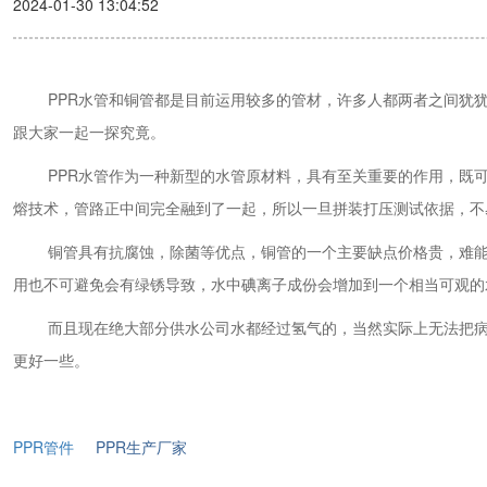
2024-01-30 13:04:52
PPR水管和铜管都是目前运用较多的管材，许多人都两者之间犹犹豫
跟大家一起一探究竟。
PPR水管作为一种新型的水管原材料，具有至关重要的作用，既可以
熔技术，管路正中间完全融到了一起，所以一旦拼装打压测试依据，不易
铜管具有抗腐蚀，除菌等优点，铜管的一个主要缺点价格贵，难能可
用也不可避免会有绿锈导致，水中碘离子成份会增加到一个相当可观的
而且现在绝大部分供水公司水都经过氢气的，当然实际上无法把病菌彻
更好一些。
PPR管件
PPR生产厂家