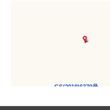
- GS(2019)6379号
© 2026 AutoNavi