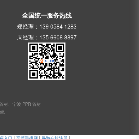
全国统一服务热线
郑经理：139 0584 1283
周经理：135 6608 8897
 管材、宁波 PPR 管材
系统
方端入口
|
平博手机网
|
易游在线注册
|